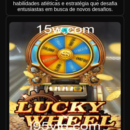
habilidades atléticas e estratégia que desafia
entusiastas em busca de novos desafios.