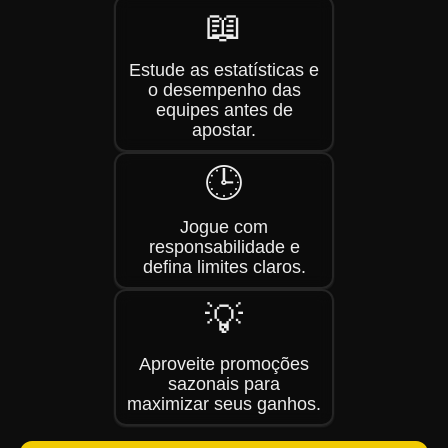
📖
Estude as estatísticas e
o desempenho das
equipes antes de
apostar.
🕒
Jogue com
responsabilidade e
defina limites claros.
💡
Aproveite promoções
sazonais para
maximizar seus ganhos.