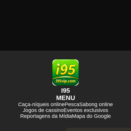
I95
MENU
Caça-níqueis online
Pesca
Sabong online
Jogos de cassino
Eventos exclusivos
Reportagens da Mídia
Mapa do Google