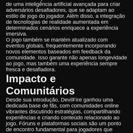
de uma inteligência artificial avançada para criar
adversários desafiadores, que se adaptam ao
estilo de jogo do jogador. Além disso, a integração
de tecnologias de realidade aumentada em
determinados cenários enriquece a experiência
imersiva.
O jogo também se mantém atualizado com
eventos globais, frequentemente incorporando
novos elementos baseados em feedback da
comunidade. Isso garante não apenas longevidade
ao jogo, mas também uma experiência sempre
fresca e desafiadora.
Impacto e
Comunitários
Desde sua introdução, DevilFire ganhou uma
dedicada base de fãs, com comunidades online
vibrantes discutindo estratégias, compartilhando
experiências e criando conteúdo relacionado ao
jogo. Fóruns e plataformas sociais são um ponto
de encontro fundamental para jogadores que