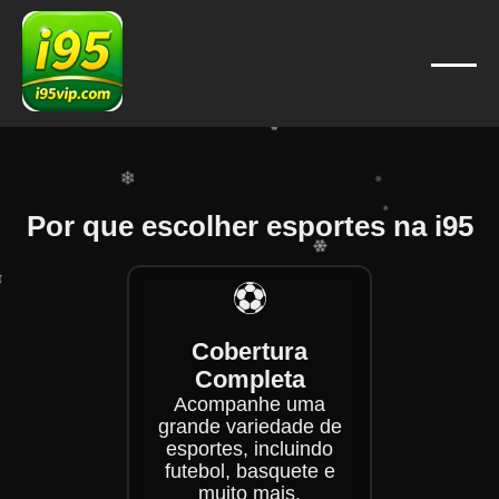
❄
❄
❄
❄
❄
❄
❄
Por que escolher esportes na i95
❄
❄
⚽
❄
❄
Cobertura
Completa
Acompanhe uma
grande variedade de
esportes, incluindo
futebol, basquete e
muito mais.