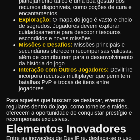
planejamento tático e uma boa gestão dos
recursos disponíveis, como poções de cura e
encantamentos.
Exploração:
O mapa do jogo é vasto e cheio
de segredos. Jogadores devem explorar
cuidadosamente para descobrir tesouros
escondidos e novas missões.
Missões e Desafios:
Missões principais e
secundárias oferecem recompensas valiosas,
além de contribuírem para o desenvolvimento
da história do jogo.
Interação com Outros Jogadores:
DevilFire
incorpora recursos multiplayer que permitem
batalhas PvP e trocas de itens entre
jogadores.
Para aqueles que buscam se destacar, eventos
regulares dentro do jogo, como torneios e raides,
oferecem a oportunidade de conquistar prestígio e
recompensas exclusivas.
Elementos Inovadores
Entre as inovações de DevilFire, destaca-se o uso