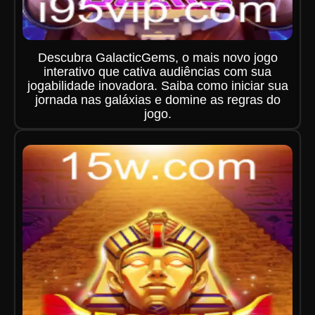
Descubra GalacticGems, o mais novo jogo
interativo que cativa audiências com sua
jogabilidade inovadora. Saiba como iniciar sua
jornada nas galáxias e domine as regras do
jogo.