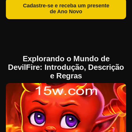
Cadastre-se e receba um presente
de Ano Novo
Explorando o Mundo de
DevilFire: Introdução, Descrição
e Regras