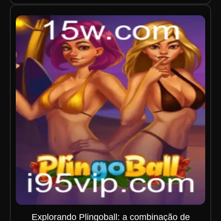
Explorando Plingoball: a combinação de