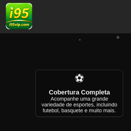
❄
❄
❄
❄
⚽
Cobertura Completa
Acompanhe uma grande
variedade de esportes, incluindo
futebol, basquete e muito mais.