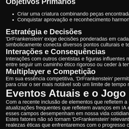
Objetivos Primários
Criar uma criatura combinando peças encontrada
Conquistar aprovação e reconhecimento harmoniz
Estratégia e Decisões
'DrFrankenstein' exige decisões ponderadas em cada e
simbolicamente conecta diversos pontos culturais e t
Interações e Consequências
Interações com outros cientistas e figuras influente
entre seguir um caminho ético rigoroso ou ceder à te
Multiplayer e Competição
Em sua essência competitiva, 'DrFrankenstein' permit
para criar o ser mais notável sob um limite de tempo r
Eventos Atuais e o Jogo
Com a recente inclusão de elementos que refletem a 
atualizações frequentes que refletem avanços em IA 
esses campos desempenham em nossa vida cotidian
Estes fatores não só tornam 'DrFrankenstein' releva
realezas éticas que enfrentaremos com o progresso ci