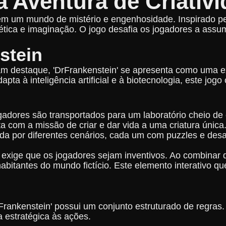
 Aventura de Criativi
em um mundo de mistério e engenhosidade. Inspirado pel
ética e imaginação. O jogo desafia os jogadores a assu
stein
ham destaque, 'DrFrankenstein' se apresenta como uma 
 à inteligência artificial e à biotecnologia, este jogo
gadores são transportados para um laboratório cheio de 
a com a missão de criar e dar vida a uma criatura únic
da por diferentes cenários, cada um com puzzles e desa
 exige que os jogadores sejam inventivos. Ao combinar d
 habitantes do mundo fictício. Este elemento interativo 
DrFrankenstein' possui um conjunto estruturado de regra
 estratégica às ações.