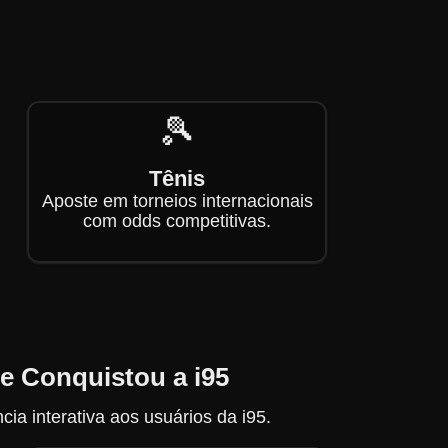
🎾
Tênis
Aposte em torneios internacionais
com odds competitivas.
 Conquistou a i95
ia interativa aos usuários da i95.