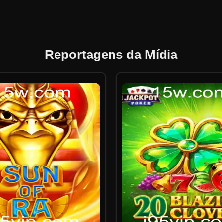
Reportagens da Mídia