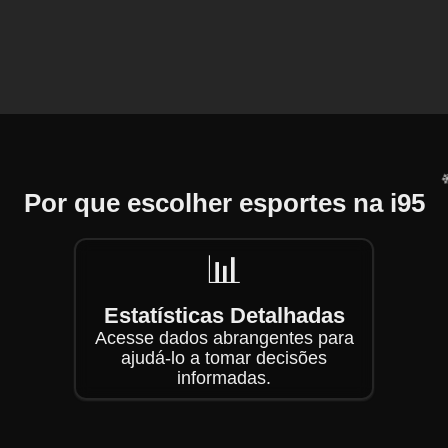
❄
❄
❄
Por que escolher esportes na i95
📊
Estatísticas Detalhadas
Acesse dados abrangentes para
ajudá-lo a tomar decisões
informadas.