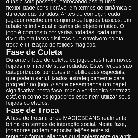
duas a seis pessoas, oferecendo assim uma
flexibilidade considerável em termos de dinâmica e
duração das partidas. Antes de começar, cada
jogador recebe um conjunto de feijões básicos, um
tabuleiro individual e cartas de objeto místico. O
jogo é composto por várias rodadas, cada uma
dividida em fases distintas que envolvem coleta,
troca e utilização de feijões mágicos.
Fase de Coleta
Durante a fase de coleta, os jogadores tiram novos
feijões no início de suas rodadas. Estes feijões são
categorizados por cores e habilidades especiais,
que podem ser utilizados estrategicamente para
progredir no jogo. A sorte desempenha um papel
significativo nesta fase, mas a verdadeira destreza
está em como os jogadores escolhem utilizar seus
feijões coletados.
Fase de Troca
A fase de troca é onde MAGICBEANS realmente
brilha em termos de interação social. Nesta fase,
jogadores podem negociar feijões entre si,
tentando formar alianças ou simplesmente garantir