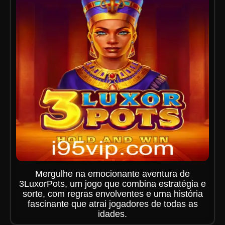
Mergulhe na emocionante aventura de
3LuxorPots, um jogo que combina estratégia e
sorte, com regras envolventes e uma história
fascinante que atrai jogadores de todas as
idades.