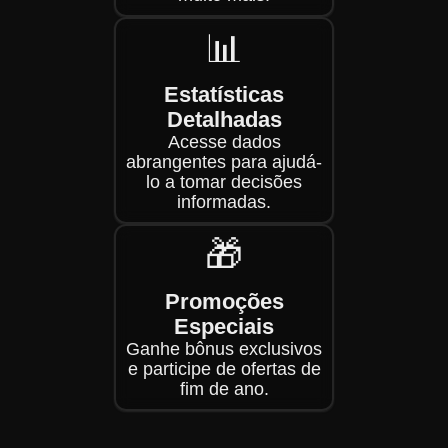
📊
Estatísticas
Detalhadas
Acesse dados
abrangentes para ajudá-
lo a tomar decisões
informadas.
🎁
Promoções
Especiais
Ganhe bônus exclusivos
e participe de ofertas de
fim de ano.