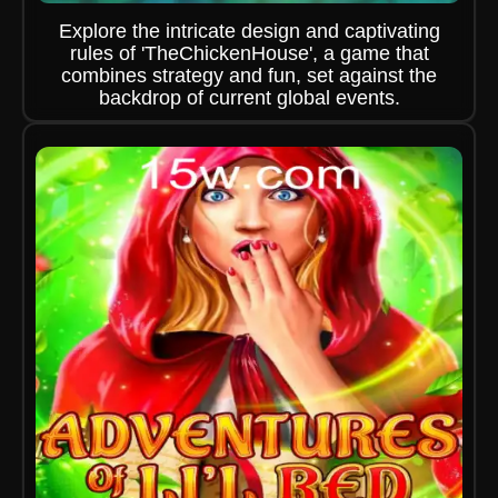
Explore the intricate design and captivating
rules of 'TheChickenHouse', a game that
combines strategy and fun, set against the
backdrop of current global events.