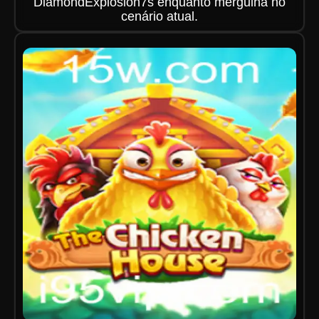
DiamondExplosion7s enquanto mergulha no
cenário atual.