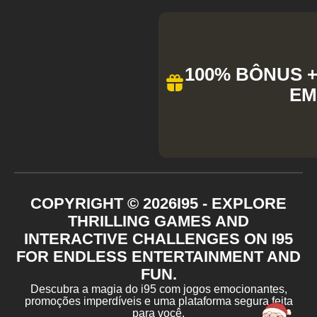
100% BÔNUS + 
EM
COPYRIGHT ©
2026
I95 - EXPLORE
THRILLING GAMES AND
INTERACTIVE CHALLENGES ON I95
FOR ENDLESS ENTERTAINMENT AND
FUN.
Descubra a magia do i95 com jogos emocionantes,
promoções imperdíveis e uma plataforma segura feita
para você.