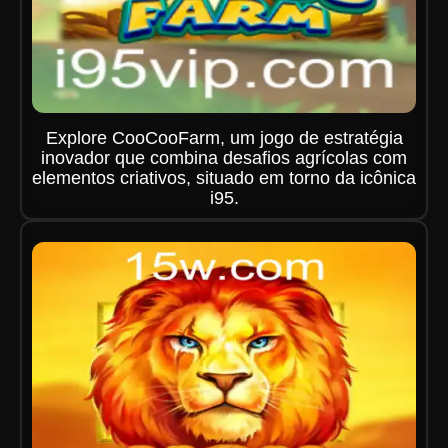
Explore CooCooFarm, um jogo de estratégia
inovador que combina desafios agrícolas com
elementos criativos, situado em torno da icônica
i95.