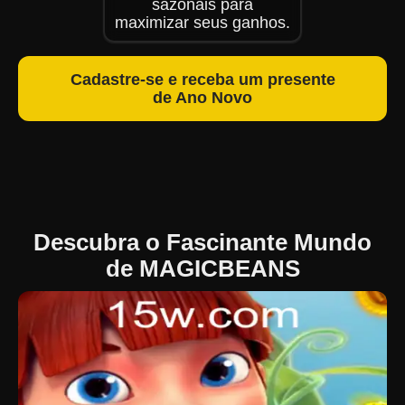
sazonais para
maximizar seus ganhos.
Cadastre-se e receba um presente
de Ano Novo
Descubra o Fascinante Mundo
de MAGICBEANS