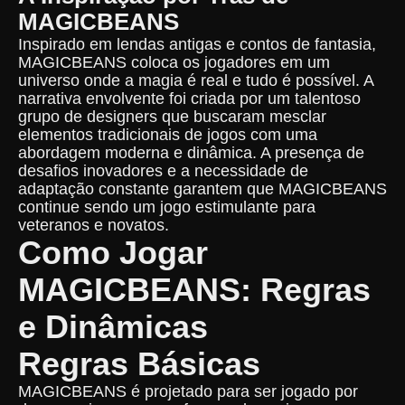
MAGICBEANS
Inspirado em lendas antigas e contos de fantasia,
MAGICBEANS coloca os jogadores em um
universo onde a magia é real e tudo é possível. A
narrativa envolvente foi criada por um talentoso
grupo de designers que buscaram mesclar
elementos tradicionais de jogos com uma
abordagem moderna e dinâmica. A presença de
desafios inovadores e a necessidade de
adaptação constante garantem que MAGICBEANS
continue sendo um jogo estimulante para
veteranos e novatos.
Como Jogar
MAGICBEANS: Regras
e Dinâmicas
Regras Básicas
MAGICBEANS é projetado para ser jogado por