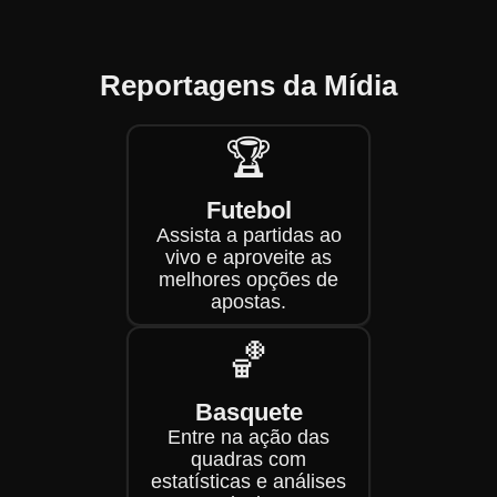
Reportagens da Mídia
🏆
Futebol
Assista a partidas ao
vivo e aproveite as
melhores opções de
apostas.
🏀
Basquete
Entre na ação das
quadras com
estatísticas e análises